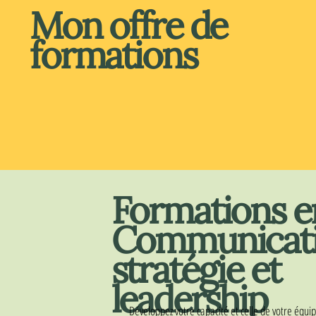
Mon offre de
formations
Formations e
Communicati
stratégie et
leadership
Développez votre capacité et celle de votre éq