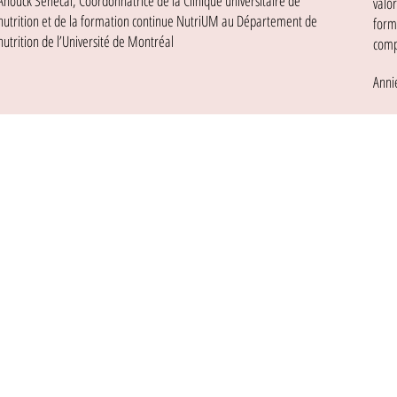
Anouck Senécal, Coordonnatrice de la Clinique universitaire de
valo
nutrition et de la formation continue NutriUM au Département de
form
nutrition de l’Université de Montréal
comp
Anni