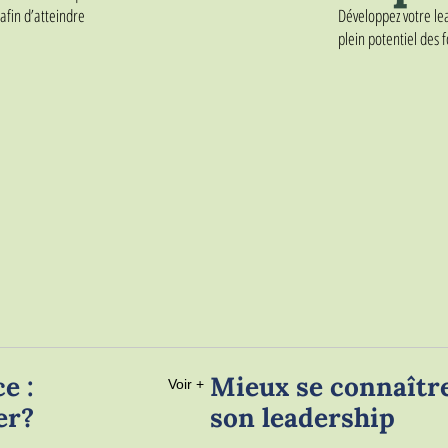
 afin d’atteindre
Développez votre lea
plein potentiel des 
e :
Mieux se connaîtr
Voir +
er?
son leadership