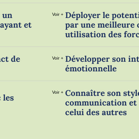
e un
Déployer le potent
Voir +
ayant et
par une meilleure 
utilisation des fo
act de
Développer son int
Voir +
émotionnelle
Connaître son styl
Voir +
 les
communication et s
celui des autres