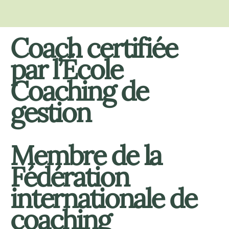
Coach certifiée
par l’École
Coaching de
gestion
Membre de la
Fédération
internationale de
coaching