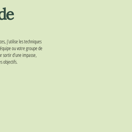
de
s, j’utilise les techniques
e équipe ou votre groupe de
ur sortir d’une impasse,
s objectifs.