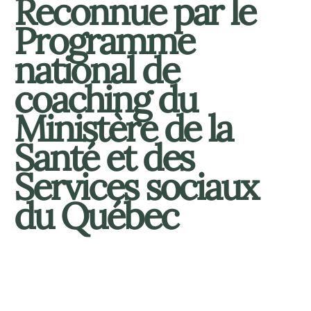
Reconnue par le
Programme
national de
coaching du
Ministère de la
Santé et des
Services sociaux
du Québec